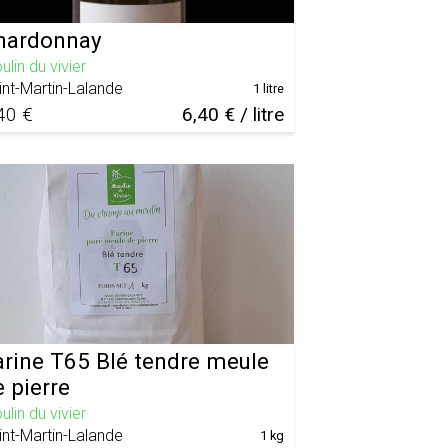
hardonnay
lin du vivier
int-Martin-Lalande
1 litre
40 €
6,40 € / litre
arine T65 Blé tendre meule
 pierre
lin du vivier
int-Martin-Lalande
1 kg