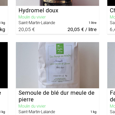
Hydromel doux
C
Moulin du vivier
Mou
Saint-Martin-Lalande
Sa
1 kg
1 litre
 kg
20,05 €
20,05 € / litre
6,
e
Semoule de blé dur meule de
F
pierre
de
Moulin du vivier
Mou
Saint-Martin-Lalande
Sa
1 kg
1 kg