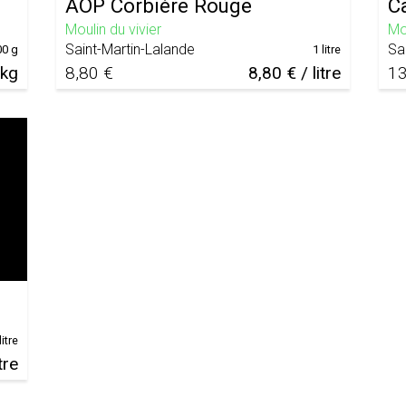
AOP Corbière Rouge
C
Moulin du vivier
Mou
Saint-Martin-Lalande
Sa
00 g
1 litre
 kg
8,80 €
8,80 € / litre
13
litre
tre