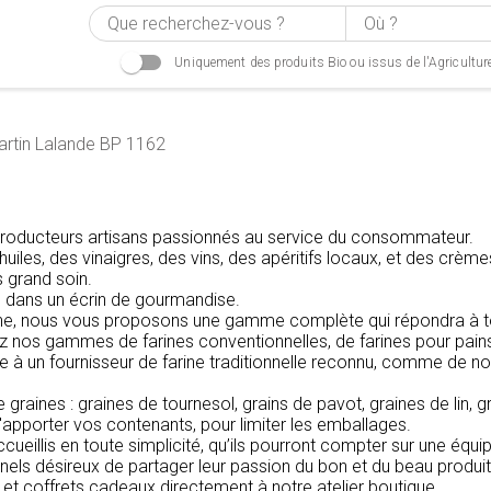
Uniquement des produits Bio ou issus de l'Agricultur
artin Lalande BP 1162
e producteurs artisans passionnés au service du consommateur.
huiles, des vinaigres, des vins, des apéritifs locaux, et des crème
s grand soin.
és dans un écrin de gourmandise.
arine, nous vous proposons une gamme complète qui répondra à to
 nos gammes de farines conventionnelles, de farines pour pains s
à un fournisseur de farine traditionnelle reconnu, comme de nombre
raines : graines de tournesol, grains de pavot, graines de lin, g
'apporter vos contenants, pour limiter les emballages.
accueillis en toute simplicité, qu’ils pourront compter sur une éq
nels désireux de partager leur passion du bon et du beau produit