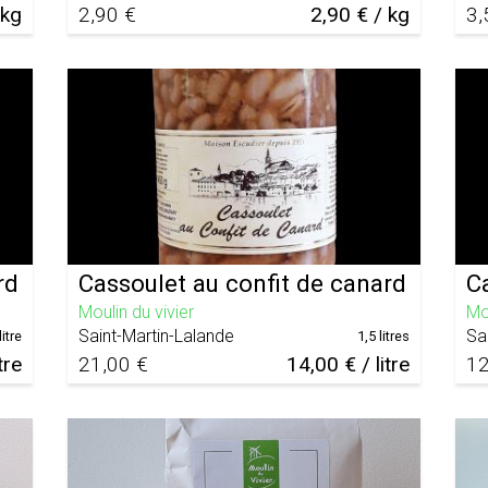
 kg
2,90 €
2,90 € / kg
3,
rd
Cassoulet au confit de canard
C
Moulin du vivier
Mou
Saint-Martin-Lalande
Sa
litre
1,5 litres
tre
21,00 €
14,00 € / litre
12