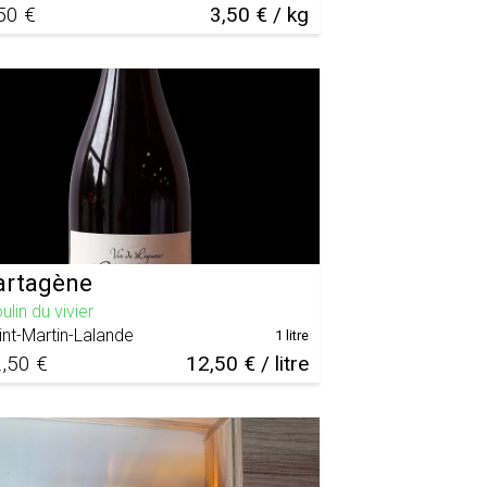
50 €
3,50 € / kg
artagène
lin du vivier
int-Martin-Lalande
1 litre
,50 €
12,50 € / litre