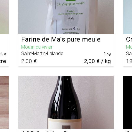
Farine de Maïs pure meule
C
Moulin du vivier
Mou
Saint-Martin-Lalande
Sa
litre
1 kg
tre
2,00 €
2,00 € / kg
18