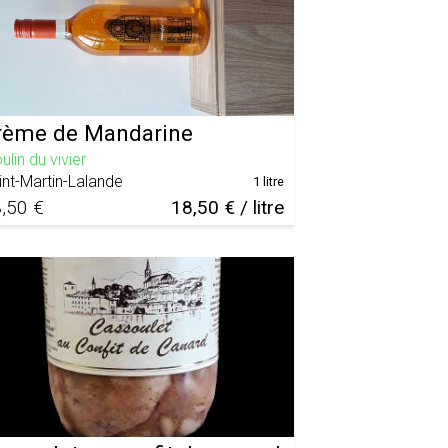
rème de Mandarine
lin du vivier
int-Martin-Lalande
1 litre
,50 €
18,50 € / litre