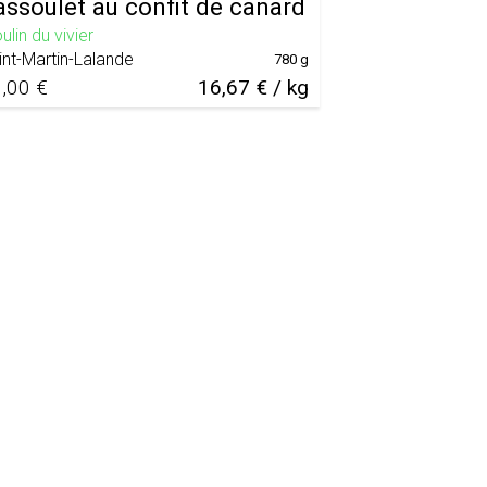
assoulet au confit de canard
lin du vivier
int-Martin-Lalande
780 g
,00 €
16,67 € / kg