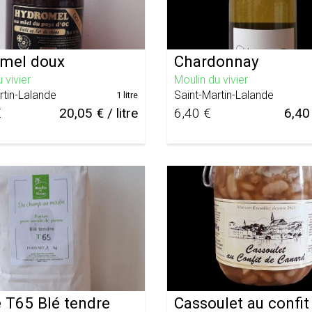
mel doux
Chardonnay
 vivier
Moulin du vivier
rtin-Lalande
Saint-Martin-Lalande
1 litre
€
20,05 € / litre
6,40 €
6,40 
e T65 Blé tendre
Cassoulet au confit