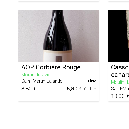
AOP Corbière Rouge
Cassou
canar
Moulin du vivier
Saint-Martin-Lalande
1 litre
Moulin du
8,80 €
8,80 € / litre
Saint-Ma
13,00 