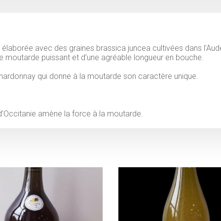
 élaborée avec des graines brassica juncea cultivées dans l’Aud
de moutarde puissant et d’une agréable longueur en bouche.
Chardonnay qui donne à la moutarde son caractère unique.
 d’Occitanie amène la force à la moutarde.