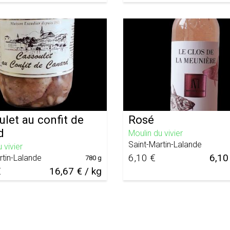
let au confit de
Rosé
d
Moulin du vivier
Saint-Martin-Lalande
 vivier
6,10 €
6,10 
rtin-Lalande
780 g
€
16,67 € / kg