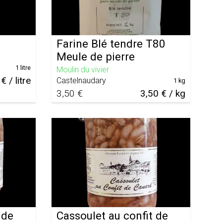
Farine Blé tendre T80
Meule de pierre
1 litre
Moulin du vivier
€ / litre
Castelnaudary
1 kg
3,50 €
3,50 € / kg
 de
Cassoulet au confit de