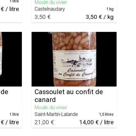
1 litre
Moulin du vivier
€ / litre
Castelnaudary
1 kg
3,50 €
3,50 € / kg
 de
Cassoulet au confit de
canard
Moulin du vivier
Saint-Martin-Lalande
1 litre
1,5 litres
€ / litre
21,00 €
14,00 € / litre