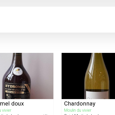
mel doux
Chardonnay
 vivier
Moulin du vivier