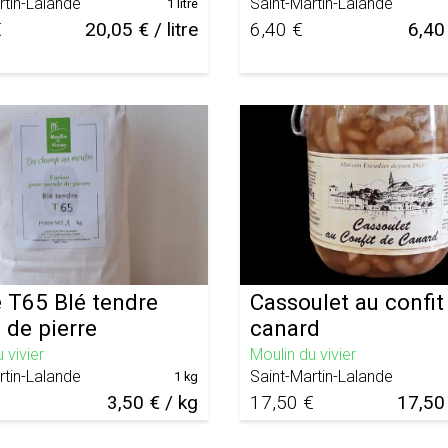
rtin-Lalande
Saint-Martin-Lalande
1 litre
€
20,05 € / litre
6,40 €
6,40 
e T65 Blé tendre
Cassoulet au confit
 de pierre
canard
 vivier
Moulin du vivier
rtin-Lalande
Saint-Martin-Lalande
1 kg
3,50 € / kg
17,50 €
17,50 