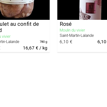
let au confit de
Rosé
d
Moulin du vivier
Saint-Martin-Lalande
 vivier
6,10 €
6,10 
rtin-Lalande
780 g
€
16,67 € / kg