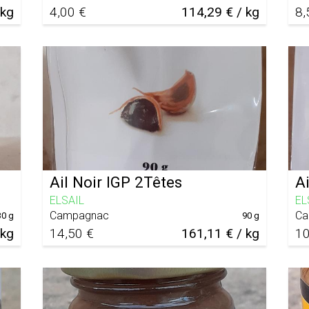
 kg
4,00 €
114,29 € / kg
8,
Ail Noir IGP 2Têtes
Ai
ELSAIL
EL
Campagnac
Ca
30 g
90 g
 kg
14,50 €
161,11 € / kg
10