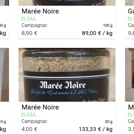
Marée Noire
G
ELSAIL
EL
Campagnac
Ca
40 g
100 g
 kg
8,90 €
89,00 € / kg
9,
Marée Noire
Mi
ELSAIL
EL
Campagnac
Ca
20 g
30 g
 kg
4,00 €
133,33 € / kg
3,