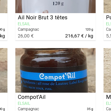
Ail Noir Brut 3 têtes
Po
ELSAIL
EL
Campagnac
Ca
00 g
120 g
 kg
26,00 €
216,67 € / kg
5,
Compot'Ail
M
ELSAIL
EL
Campagnac
Ca
00 g
35 g