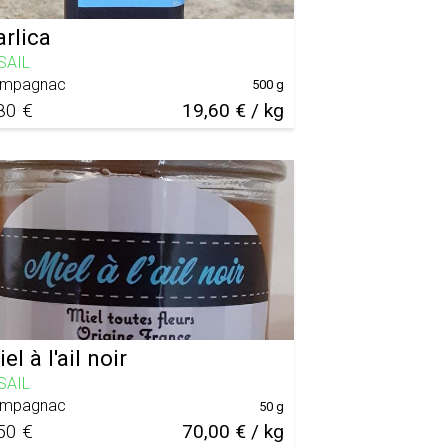
arlica
SAIL
mpagnac
500 g
80 €
19,60 € / kg
el à l'ail noir
SAIL
mpagnac
50 g
50 €
70,00 € / kg