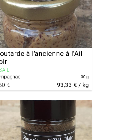
utarde à l'ancienne à l'Ail
oir
SAIL
mpagnac
30 g
80 €
93,33 € / kg