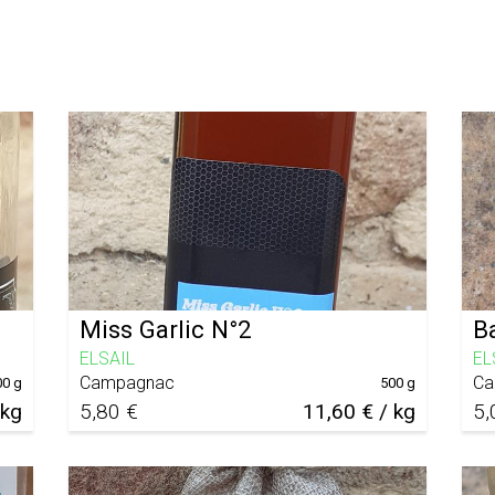
Miss Garlic N°2
B
ELSAIL
EL
Campagnac
Ca
00 g
500 g
 kg
5,80 €
11,60 € / kg
5,