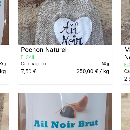
Pochon Naturel
Mo
N
ELSAIL
Campagnac
90 g
30 g
EL
 kg
7,50 €
250,00 € / kg
Ca
2,