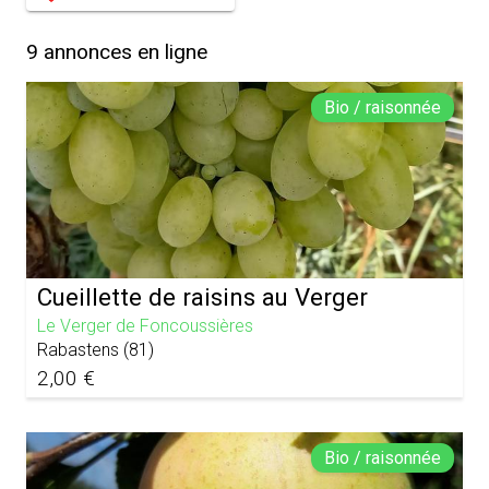
9
annonces en ligne
Bio / raisonnée
Cueillette de raisins au Verger
Le Verger de Foncoussières
Rabastens
(
81
)
2,00 €
Bio / raisonnée