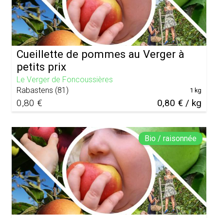
Cueillette de pommes au Verger à
petits prix
Le Verger de Foncoussières
Rabastens
(
81
)
1 kg
0,80 €
0,80 € / kg
Bio / raisonnée