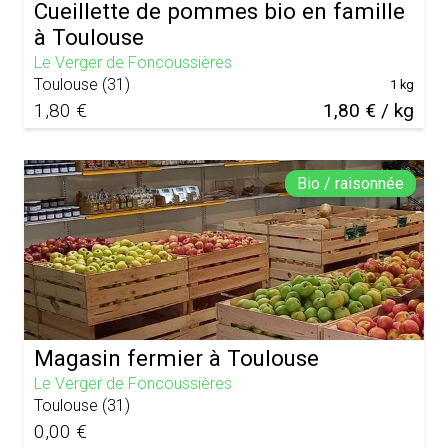
Cueillette de pommes bio en famille
à Toulouse
Le Verger de Foncoussières
Toulouse
(
31
)
1 kg
1,80 €
1,80 € / kg
Bio / raisonnée
Magasin fermier à Toulouse
Le Verger de Foncoussières
Toulouse
(
31
)
0,00 €