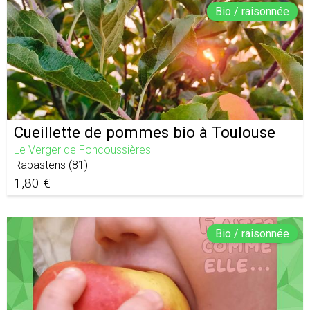
Bio / raisonnée
Cueillette de pommes bio à Toulouse
Le Verger de Foncoussières
Rabastens
(
81
)
1,80 €
Bio / raisonnée