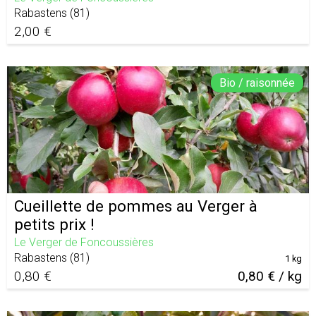
Rabastens
(
81
)
2,00 €
Bio / raisonnée
Cueillette de pommes au Verger à
petits prix !
Le Verger de Foncoussières
Rabastens
(
81
)
1 kg
0,80 €
0,80 € / kg