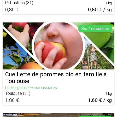
Rabastens
(
81
)
1 kg
0,80 €
0,80 € / kg
Bio / raisonnée
Cueillette de pommes bio en famille à
Toulouse
Le Verger de Foncoussières
Toulouse
(
31
)
1 kg
1,80 €
1,80 € / kg