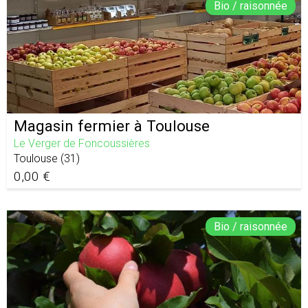
Bio / raisonnée
Magasin fermier à Toulouse
Le Verger de Foncoussières
Toulouse
(
31
)
0,00 €
Bio / raisonnée