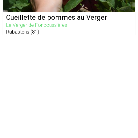
Cueillette de pommes au Verger
Le Verger de Foncoussières
Rabastens
(
81
)
0,80 €
Notre charte
CGU
Mentions légales
À propos
Assistance
Actualité
Contact :
contact@leschouxdacote.fr
©
2026
Les Choux d’à Côté