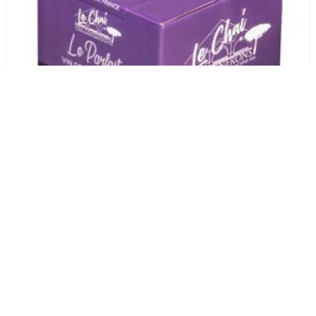
BIB 5 L - IGP Pays Cathare Rouge
Le Chai des Vignerons
Lézignan-Corbières
1 pièce
11,50 €
11,50 € / pièce