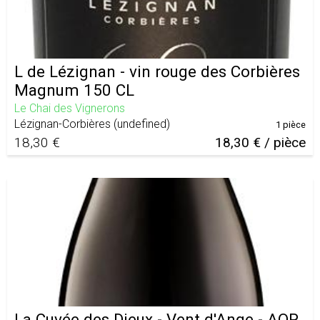
L de Lézignan - vin rouge des Corbières
Magnum 150 CL
Le Chai des Vignerons
Lézignan-Corbières
(
undefined
)
1 pièce
18,30 €
18,30 € / pièce
La Cuvée des Dieux - Vent d'Ange - AOP