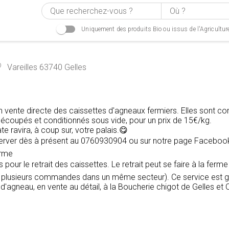
Uniquement des produits Bio ou issus de l'Agricultur
Vareilles 63740 Gelles
vente directe des caissettes d'agneaux fermiers. Elles sont c
coupés et conditionnés sous vide, pour un prix de 15€/kg.
e ravira, à coup sur, votre palais.😋
erver dès à présent au 0760930904 ou sur notre page Facebook
arme
pour le retrait des caissettes. Le retrait peut se faire à la f
e plusieurs commandes dans un même secteur). Ce service est gra
'agneau, en vente au détail, à la Boucherie chigot de Gelles et O