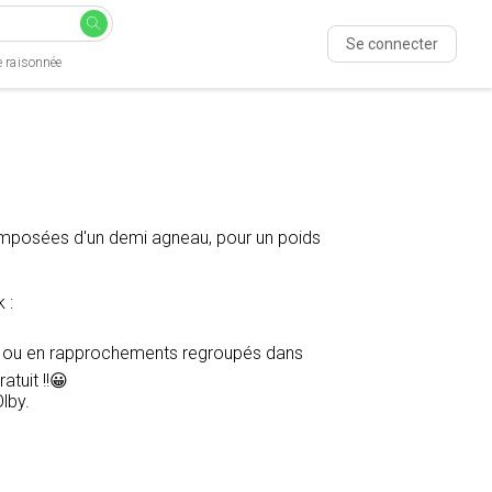
Se connecter
e raisonnée
omposées d'un demi agneau, pour un poids
 :
erme ou en rapprochements regroupés dans
tuit !!😀
lby.