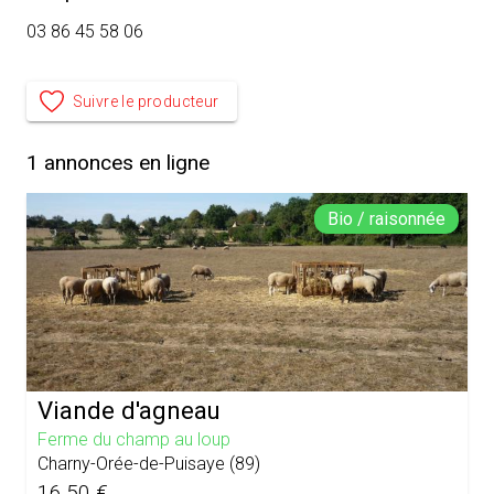
03 86 45 58 06
Suivre le producteur
1
annonces en ligne
Bio / raisonnée
Viande d'agneau
Ferme du champ au loup
Charny-Orée-de-Puisaye
(
89
)
16,50 €