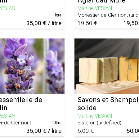
din
Aglandau Mûre
 VESIAN
Martine VESIAN
Monestier-de-Clermont
(
und
1 litre
€
35,00 € / litre
19,50 €
19,50 
essentielle de
Savons et Shampo
din
solide
 VESIAN
Martine VESIAN
r-de-Clermont
Sisteron
(
undefined
)
1 litre
€
35,00 € / litre
5,00 €
50,0