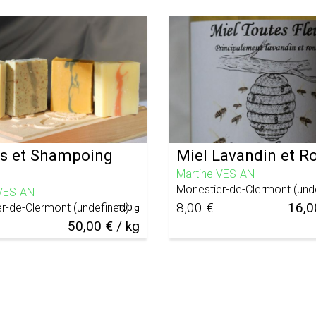
s et Shampoing
Miel Lavandin et R
Martine VESIAN
Monestier-de-Clermont
(
und
 VESIAN
8,00 €
16,0
r-de-Clermont
(
undefined
)
100 g
50,00 € / kg