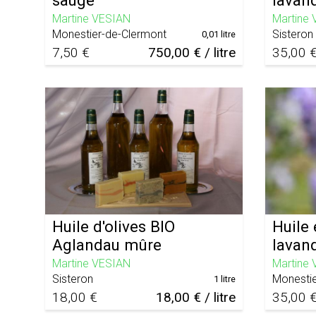
sauge
lavan
Martine VESIAN
Martine
Monestier-de-Clermont
Sisteron
0,01 litre
7,50 €
750,00 € / litre
35,00 
Huile d'olives BIO
Huile 
Aglandau mûre
lavan
Martine VESIAN
Martine
Sisteron
Monestie
1 litre
18,00 €
18,00 € / litre
35,00 