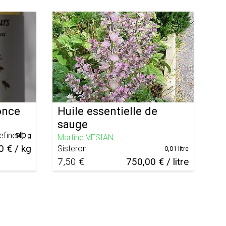
once
Huile essentielle de
sauge
efined
)
500 g
Martine VESIAN
0 € / kg
Sisteron
0,01 litre
7,50 €
750,00 € / litre