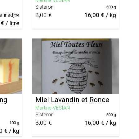
Martine VESIAN
Sisteron
500 g
8,00 €
16,00 € / kg
efined
)
1 litre
€ / litre
ing
Miel Lavandin et Ronce
Martine VESIAN
Sisteron
500 g
8,00 €
16,00 € / kg
100 g
0 € / kg