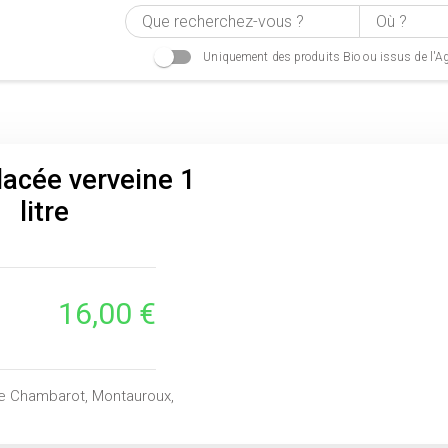
Uniquement des produits Bio ou issus de l'Ag
acée verveine 1
litre
16,00 €
e Chambarot, Montauroux,