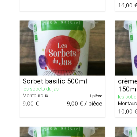
16,00 
Sorbet basilic 500ml
crème
150m
les sobets du jas
Montauroux
1 pièce
les sobe
9,00 €
9,00 € / pièce
Montaur
10,00 