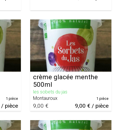
crème glacée menthe
500ml
les sobets du jas
Montauroux
1 pièce
1 pièce
 / pièce
9,00 €
9,00 € / pièce