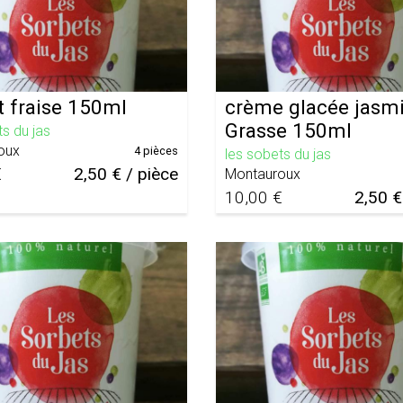
t fraise 150ml
crème glacée jasm
Grasse 150ml
ts du jas
oux
4 pièces
les sobets du jas
€
2,50 € / pièce
Montauroux
10,00 €
2,50 €