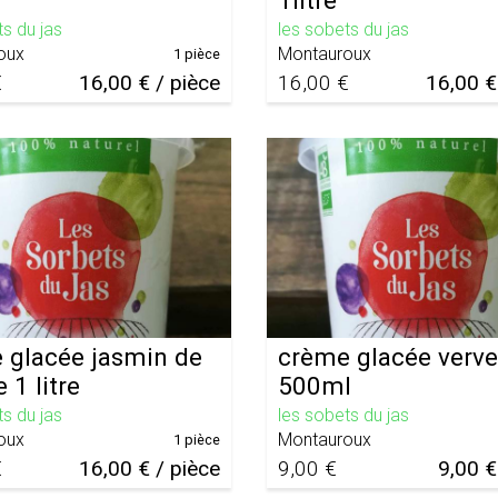
1litre
ts du jas
les sobets du jas
oux
Montauroux
1 pièce
€
16,00 € / pièce
16,00 €
16,00 €
 glacée jasmin de
crème glacée verve
 1 litre
500ml
ts du jas
les sobets du jas
oux
Montauroux
1 pièce
€
16,00 € / pièce
9,00 €
9,00 €