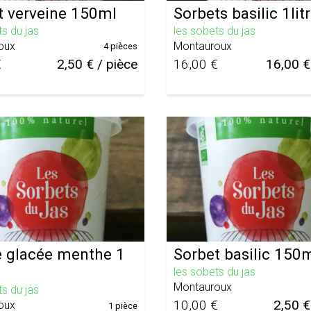
t verveine 150ml
Sorbets basilic 1lit
ts du jas
les sobets du jas
oux
Montauroux
4 pièces
€
2,50 € / pièce
16,00 €
16,00 €
 glacée menthe 1
Sorbet basilic 150
les sobets du jas
Montauroux
ts du jas
10,00 €
2,50 €
oux
1 pièce