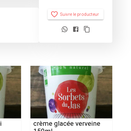
Suivre le producteur
i
crème glacée verveine