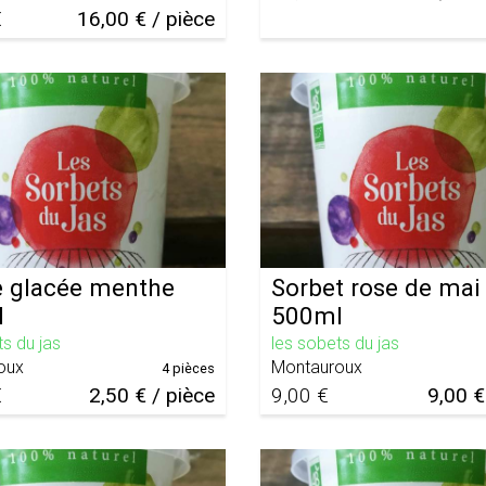
€
16,00 € / pièce
 glacée menthe
Sorbet rose de mai
l
500ml
ts du jas
les sobets du jas
oux
Montauroux
4 pièces
€
2,50 € / pièce
9,00 €
9,00 €