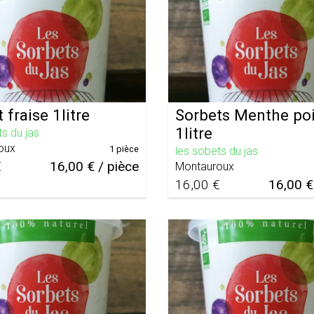
 fraise 1litre
Sorbets Menthe po
1litre
ts du jas
oux
1 pièce
les sobets du jas
€
16,00 € / pièce
Montauroux
16,00 €
16,00 €