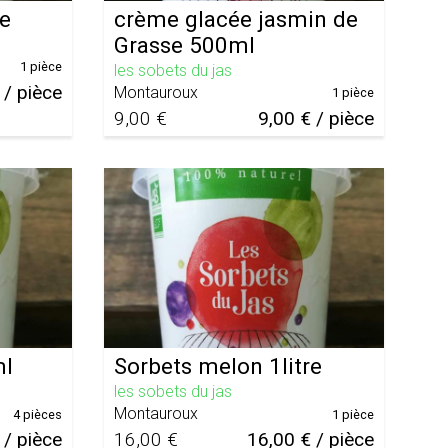
re
crème glacée jasmin de
Grasse 500ml
1 pièce
les sobets du jas
 / pièce
Montauroux
1 pièce
9,00 €
9,00 € / pièce
ml
Sorbets melon 1litre
les sobets du jas
Montauroux
4 pièces
1 pièce
 / pièce
16,00 €
16,00 € / pièce