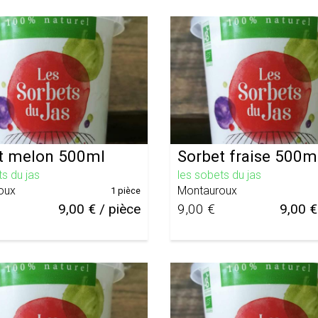
t melon 500ml
Sorbet fraise 500m
ts du jas
les sobets du jas
oux
Montauroux
1 pièce
9,00 € / pièce
9,00 €
9,00 €