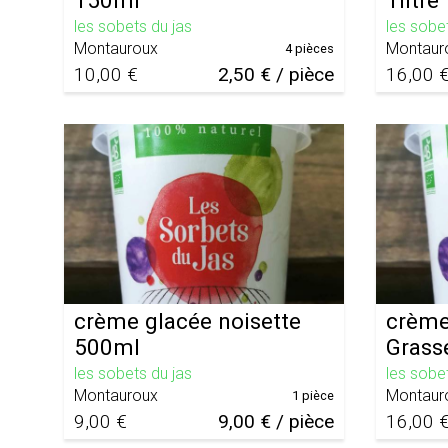
150ml
1litre
les sobets du jas
les sobe
Montauroux
Montaur
4 pièces
10,00 €
2,50 € / pièce
16,00 
crème glacée noisette
crème
500ml
Grasse
les sobets du jas
les sobe
Montauroux
Montaur
1 pièce
9,00 €
9,00 € / pièce
16,00 