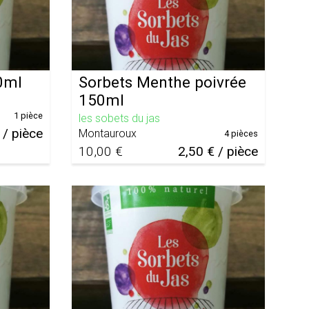
0ml
Sorbets Menthe poivrée
150ml
1 pièce
les sobets du jas
 / pièce
Montauroux
4 pièces
10,00 €
2,50 € / pièce