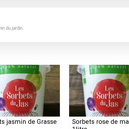
n du jardin.
ts jasmin de Grasse
Sorbets rose de ma