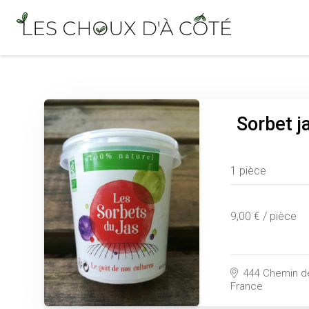
Sorbet j
1 pièce
9,00 € / pièce
444 Chemin d
France