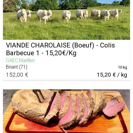
VIANDE CHAROLAISE (Boeuf) - Colis
Barbecue 1 - 15,20€/Kg
GAEC Marillier
Briant
(
71
)
10 kg
152,00 €
15,20 € / kg