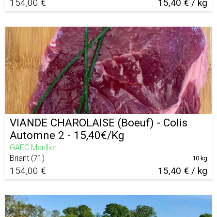
154,00 €
15,40 € / kg
VIANDE CHAROLAISE (Boeuf) - Colis
Automne 2 - 15,40€/Kg
GAEC Marillier
Briant
(
71
)
10 kg
154,00 €
15,40 € / kg