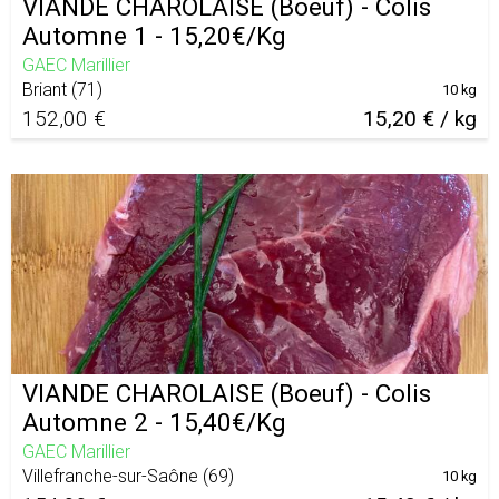
VIANDE CHAROLAISE (Boeuf) - Colis
Automne 1 - 15,20€/Kg
GAEC Marillier
Briant
(
71
)
10 kg
152,00 €
15,20 € / kg
VIANDE CHAROLAISE (Boeuf) - Colis
Automne 2 - 15,40€/Kg
GAEC Marillier
Villefranche-sur-Saône
(
69
)
10 kg