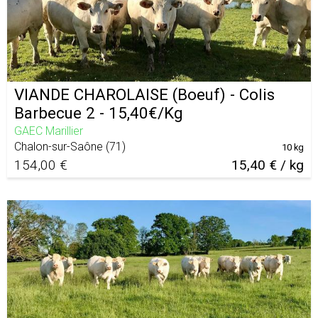
VIANDE CHAROLAISE (Boeuf) - Colis
Barbecue 2 - 15,40€/Kg
GAEC Marillier
Chalon-sur-Saône
(
71
)
10 kg
154,00 €
15,40 € / kg