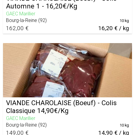
Automne 1 - 16,20€/Kg
GAEC Marillier
Bourg-la-Reine
(
92
)
10 kg
162,00 €
16,20 € / kg
VIANDE CHAROLAISE (Boeuf) - Colis
Classique 14,90€/Kg
GAEC Marillier
Bourg-la-Reine
(
92
)
10 kg
149,00 €
14,90 € / kg