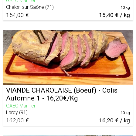
GAEC Marillier
Chalon-sur-Saône
(
71
)
10 kg
154,00 €
15,40 € / kg
VIANDE CHAROLAISE (Boeuf) - Colis
Automne 1 - 16,20€/Kg
GAEC Marillier
Lardy
(
91
)
10 kg
162,00 €
16,20 € / kg