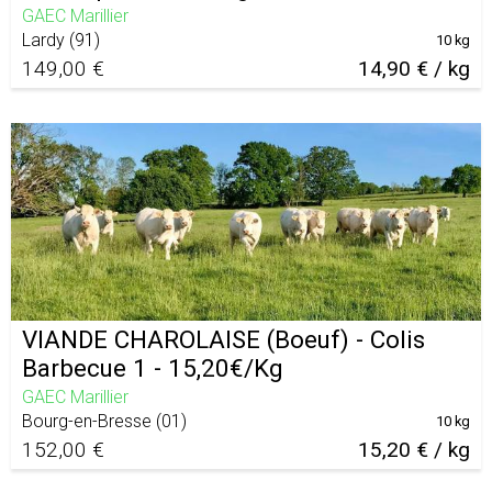
GAEC Marillier
Lardy
(
91
)
10 kg
149,00 €
14,90 € / kg
VIANDE CHAROLAISE (Boeuf) - Colis
Barbecue 1 - 15,20€/Kg
GAEC Marillier
Bourg-en-Bresse
(
01
)
10 kg
152,00 €
15,20 € / kg