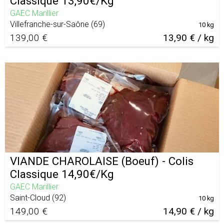
Classique 13,90€/Kg
GAEC Marillier
Villefranche-sur-Saône
(
69
)
10 kg
139,00 €
13,90 € / kg
VIANDE CHAROLAISE (Boeuf) - Colis
Classique 14,90€/Kg
GAEC Marillier
Saint-Cloud
(
92
)
10 kg
149,00 €
14,90 € / kg