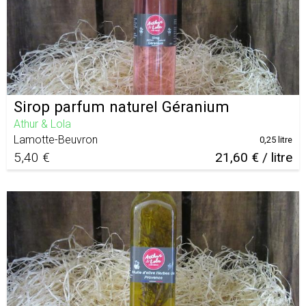
Sirop parfum naturel Géranium
Athur & Lola
Lamotte-Beuvron
0,25 litre
5,40 €
21,60 € / litre