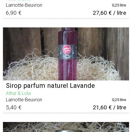
Lamotte-Beuvron
0,25 litre
6,90 €
27,60 € / litre
Sirop parfum naturel Lavande
Athur & Lola
Lamotte-Beuvron
0,25 litre
5,40 €
21,60 € / litre