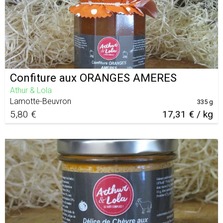
Confiture aux ORANGES AMERES
Athur & Lola
Lamotte-Beuvron
335 g
5,80 €
17,31 € / kg