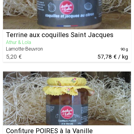
Terrine aux coquilles Saint Jacques
Athur & Lola
Lamotte-Beuvron
90 g
5,20 €
57,78 € / kg
Confiture POIRES à la Vanille