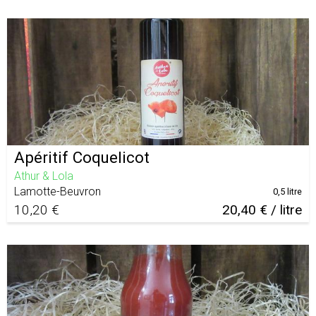
Apéritif Coquelicot
Athur & Lola
Lamotte-Beuvron
0,5 litre
10,20 €
20,40 € / litre