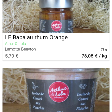
LE Baba au rhum Orange
Athur & Lola
Lamotte-Beuvron
73 g
5,70 €
78,08 € / kg