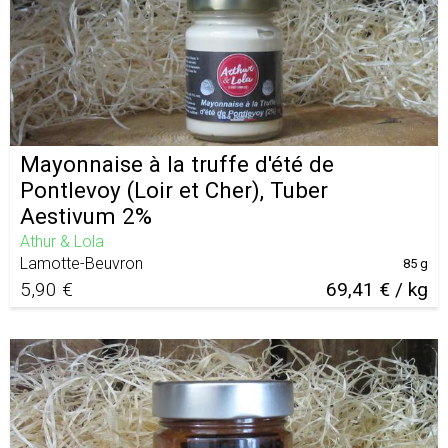
Mayonnaise à la truffe d'été de
Pontlevoy (Loir et Cher), Tuber
Aestivum 2%
Athur & Lola
Lamotte-Beuvron
85 g
5,90 €
69,41 € / kg