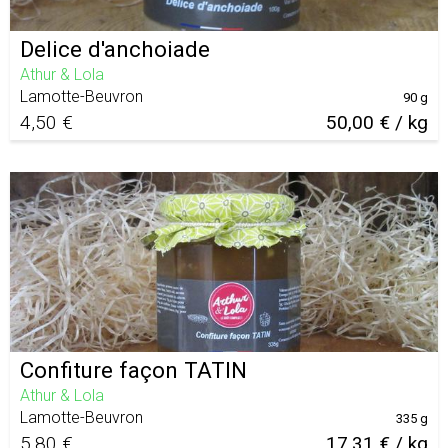
Delice d'anchoiade
Athur & Lola
Lamotte-Beuvron
90 g
4,50 €
50,00 € / kg
Confiture façon TATIN
Athur & Lola
Lamotte-Beuvron
335 g
5,80 €
17,31 € / kg