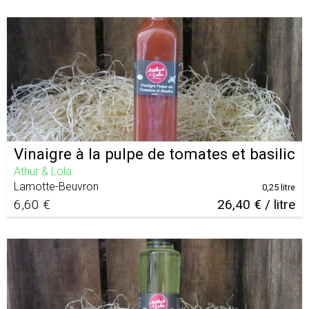
Vinaigre à la pulpe de tomates et basilic
Athur & Lola
Lamotte-Beuvron
0,25 litre
6,60 €
26,40 € / litre