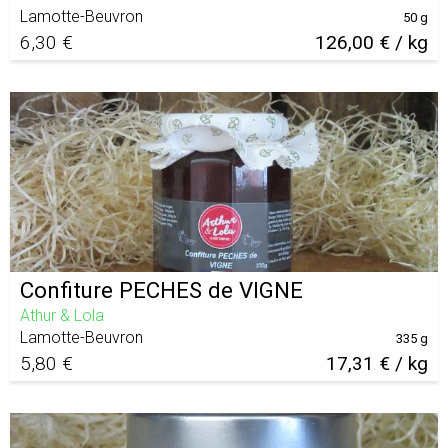
Lamotte-Beuvron
50 g
6,30 €
126,00 € / kg
Confiture PECHES de VIGNE
Athur & Lola
Lamotte-Beuvron
335 g
5,80 €
17,31 € / kg