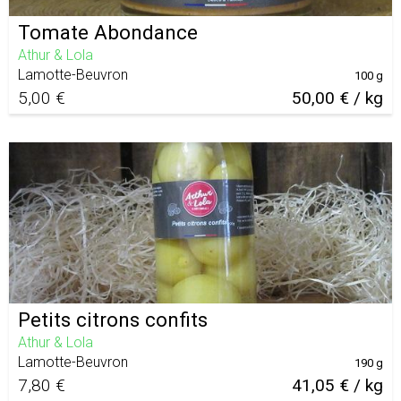
Tomate Abondance
Athur & Lola
Lamotte-Beuvron
100 g
5,00 €
50,00 € / kg
Petits citrons confits
Athur & Lola
Lamotte-Beuvron
190 g
7,80 €
41,05 € / kg