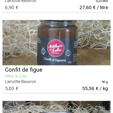
Lamotte-Beuvron
0,25 litre
6,90 €
27,60 € / litre
Confit de figue
Athur & Lola
Lamotte-Beuvron
90 g
5,00 €
55,56 € / kg