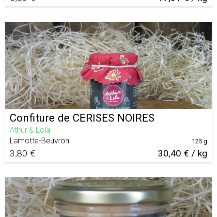
Confiture de CERISES NOIRES
Athur & Lola
Lamotte-Beuvron
125 g
3,80 €
30,40 € / kg