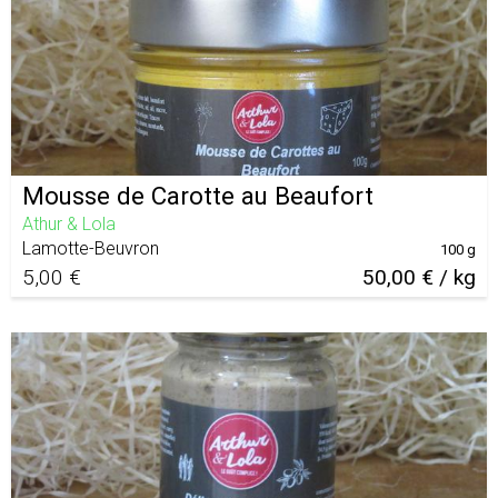
Mousse de Carotte au Beaufort
Athur & Lola
Lamotte-Beuvron
100 g
5,00 €
50,00 € / kg