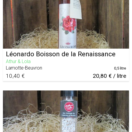
Léonardo Boisson de la Renaissance
Athur & Lola
Lamotte-Beuvron
0,5 litre
10,40 €
20,80 € / litre