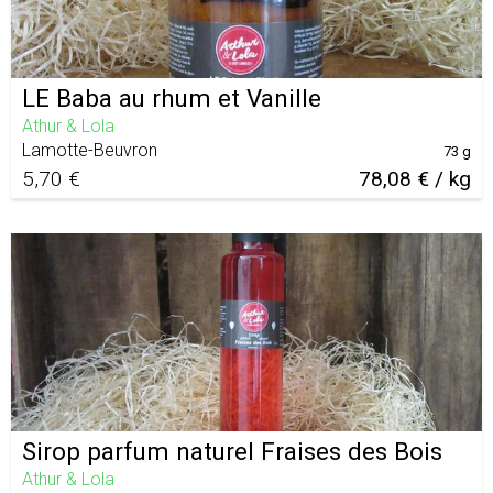
LE Baba au rhum et Vanille
Athur & Lola
Lamotte-Beuvron
73 g
5,70 €
78,08 € / kg
Sirop parfum naturel Fraises des Bois
Athur & Lola