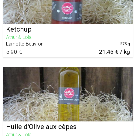
Ketchup
Athur & Lola
Lamotte-Beuvron
275 g
5,90 €
21,45 € / kg
Huile d'Olive aux cèpes
Athur & Lola