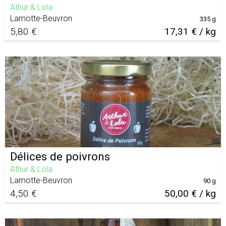
Athur & Lola
Lamotte-Beuvron
335 g
5,80 €
17,31 € / kg
Délices de poivrons
Athur & Lola
Lamotte-Beuvron
90 g
4,50 €
50,00 € / kg