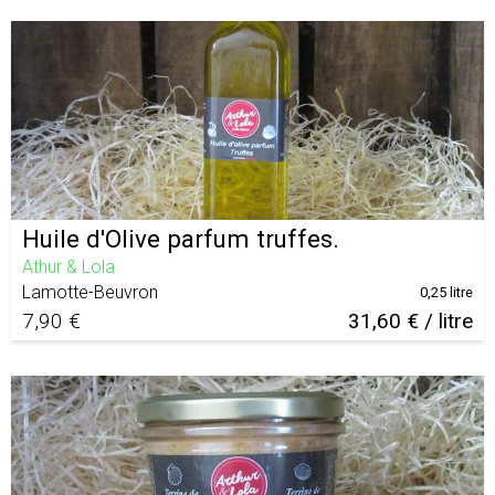
Huile d'Olive parfum truffes.
Athur & Lola
Lamotte-Beuvron
0,25 litre
7,90 €
31,60 € / litre