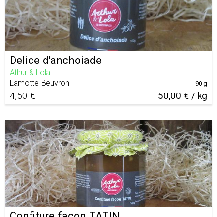
Delice d'anchoiade
Athur & Lola
Lamotte-Beuvron
90 g
4,50 €
50,00 € / kg
Confiture façon TATIN