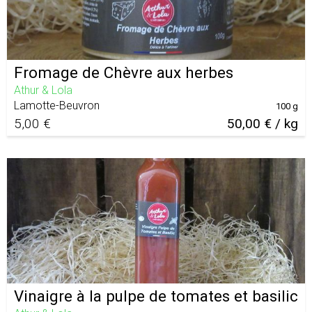
Fromage de Chèvre aux herbes
Athur & Lola
Lamotte-Beuvron
100 g
5,00 €
50,00 € / kg
Vinaigre à la pulpe de tomates et basilic