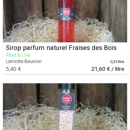
Sirop parfum naturel Fraises des Bois
Athur & Lola
Lamotte-Beuvron
0,25 litre
5,40 €
21,60 € / litre