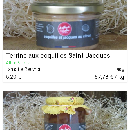
Terrine aux coquilles Saint Jacques
Athur & Lola
Lamotte-Beuvron
90 g
5,20 €
57,78 € / kg