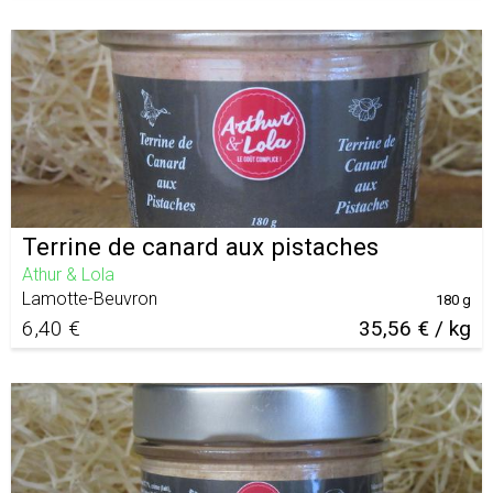
Terrine de canard aux pistaches
Athur & Lola
Lamotte-Beuvron
180 g
6,40 €
35,56 € / kg