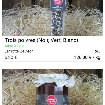
Trois poivres (Noir, Vert, Blanc)
Athur & Lola
Lamotte-Beuvron
50 g
6,30 €
126,00 € / kg