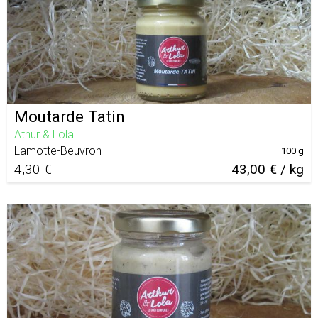
Moutarde Tatin
Athur & Lola
Lamotte-Beuvron
100 g
4,30 €
43,00 € / kg