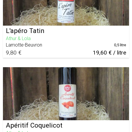
L'apéro Tatin
Athur & Lola
Lamotte-Beuvron
0,5 litre
9,80 €
19,60 € / litre
Apéritif Coquelicot