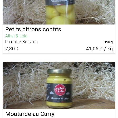
Petits citrons confits
Athur & Lola
Lamotte-Beuvron
190 g
7,80 €
41,05 € / kg
Moutarde au Curry