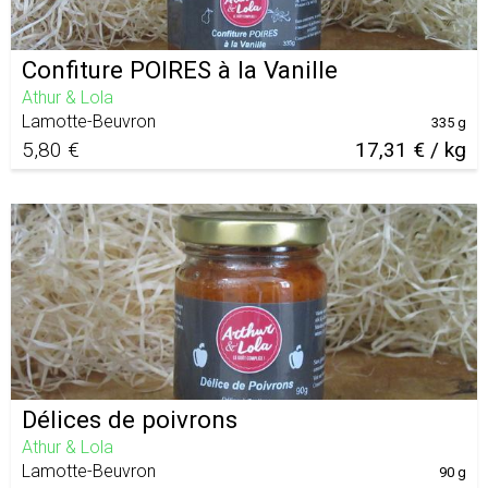
Confiture POIRES à la Vanille
Athur & Lola
Lamotte-Beuvron
335 g
5,80 €
17,31 € / kg
Délices de poivrons
Athur & Lola
Lamotte-Beuvron
90 g