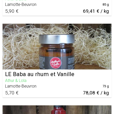
Lamotte-Beuvron
85 g
5,90 €
69,41 € / kg
LE Baba au rhum et Vanille
Athur & Lola
Lamotte-Beuvron
73 g
5,70 €
78,08 € / kg