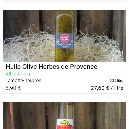
Huile Olive Herbes de Provence
Athur & Lola
Lamotte-Beuvron
0,25 litre
6,90 €
27,60 € / litre