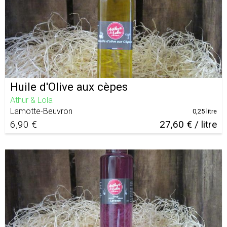
Huile d'Olive aux cèpes
Athur & Lola
Lamotte-Beuvron
0,25 litre
6,90 €
27,60 € / litre