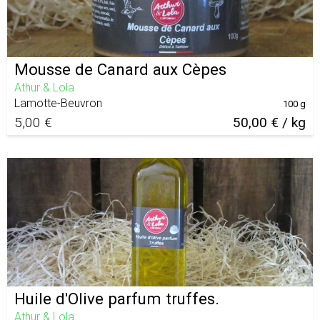
Mousse de Canard aux Cèpes
Athur & Lola
Lamotte-Beuvron
100 g
5,00 €
50,00 € / kg
Huile d'Olive parfum truffes.
Athur & Lola