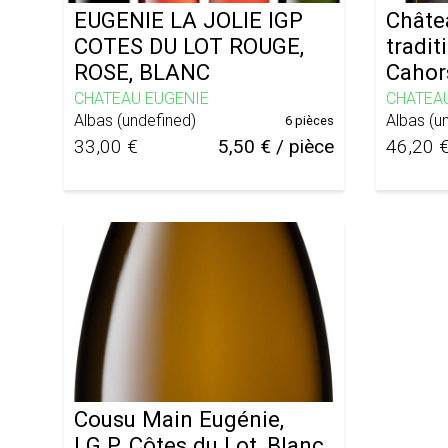
EUGENIE LA JOLIE IGP
Châte
COTES DU LOT ROUGE,
tradi
ROSE, BLANC
Cahor
CHATEAU EUGENIE
CHATEA
Albas
(
undefined
)
Albas
(
u
6 pièces
33,00 €
5,50 € / pièce
46,20 
Cousu Main Eugénie,
I.G.P. Côtes du Lot, Blanc