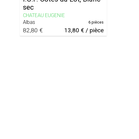
sec
CHATEAU EUGENIE
Albas
6 pièces
82,80 €
13,80 € / pièce
Notre charte
CGU
Mentions légales
À propos