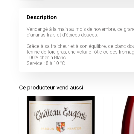
Description
Vendangé à la main au mois de novembre, ce grand
d’ananas frais et d’épices douces.
Grâce à sa fraicheur et à son équilibre, ce blanc do
terrine de foie gras, une volaille rôtie ou des fromag
100% chenin Blanc
Service : 8 à 10 °C
Ce producteur vend aussi