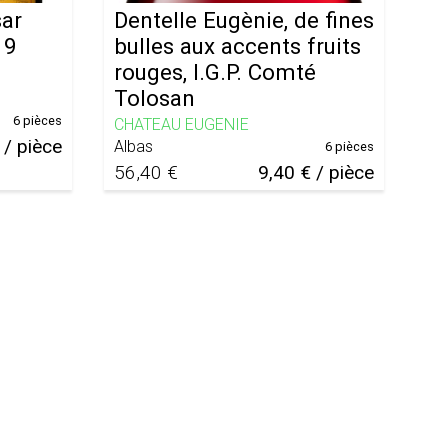
ar
Dentelle Eugènie, de fines
19
bulles aux accents fruits
rouges, I.G.P. Comté
Tolosan
6 pièces
CHATEAU EUGENIE
 / pièce
Albas
6 pièces
56,40 €
9,40 € / pièce