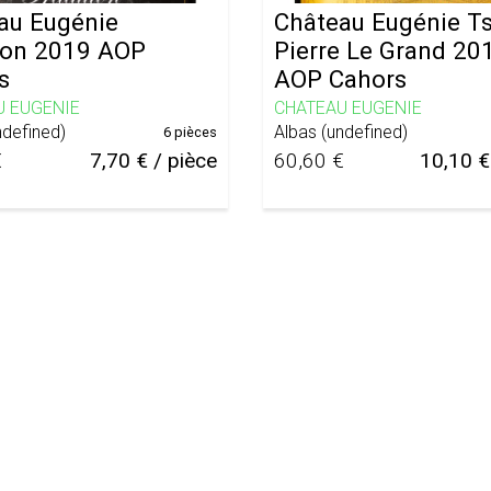
au Eugénie
Château Eugénie Ts
tion 2019 AOP
Pierre Le Grand 20
s
AOP Cahors
U EUGENIE
CHATEAU EUGENIE
ndefined
)
Albas
(
undefined
)
6 pièces
€
7,70 € / pièce
60,60 €
10,10 €