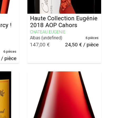
Haute Collection Eugénie
rcy !
2018 AOP Cahors
CHATEAU EUGENIE
Albas
(
undefined
)
6 pièces
147,00 €
24,50 € / pièce
6 pièces
 / pièce