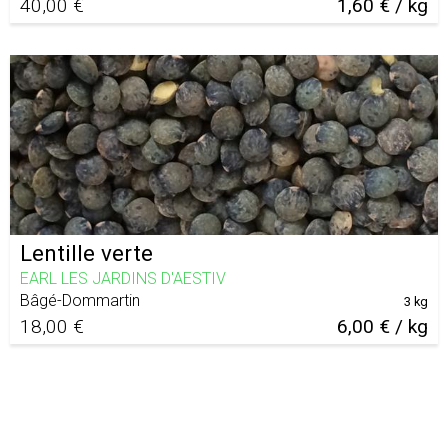
40,00 €
1,60 € / kg
Lentille verte
EARL LES JARDINS D'AESTIV
Bâgé-Dommartin
3 kg
18,00 €
6,00 € / kg