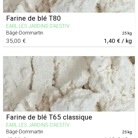
Farine de blé T80
EARL LES JARDINS D'AESTIV
Bâgé-Dommartin
25 kg
35,00 €
1,40 € / kg
Farine de blé T65 classique
EARL LES JARDINS D'AESTIV
Bâgé-Dommartin
25 kg