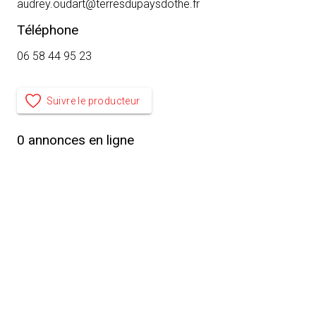
audrey.oudart@terresdupaysdothe.fr
Téléphone
06 58 44 95 23
Suivre le producteur
0
annonces en ligne