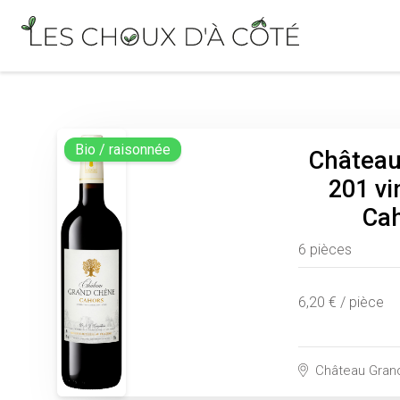
Bio / raisonnée
Château
201 vi
Cah
6 pièces
6,20 € / pièce
Château Grand