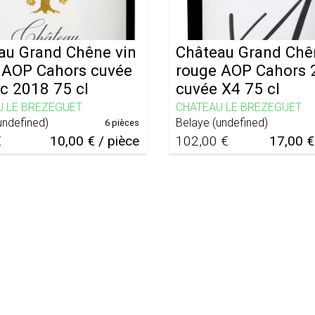
au Grand Chêne vin
Château Grand Chê
 AOP Cahors cuvée
rouge AOP Cahors 
ic 2018 75 cl
cuvée X4 75 cl
U LE BREZEGUET
CHATEAU LE BREZEGUET
undefined
)
Belaye
(
undefined
)
6 pièces
€
10,00 € / pièce
102,00 €
17,00 €