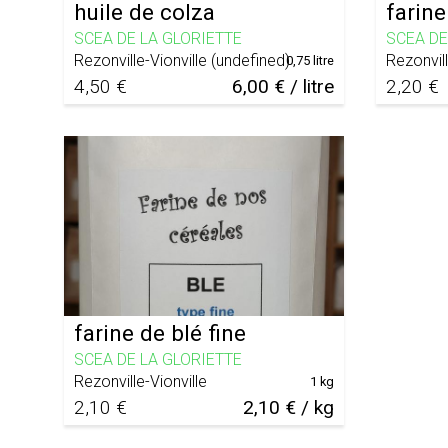
huile de colza
farine
SCEA DE LA GLORIETTE
SCEA DE
Rezonville-Vionville
(
undefined
)
Rezonvill
0,75 litre
4,50 €
6,00 € / litre
2,20 €
farine de blé fine
SCEA DE LA GLORIETTE
Rezonville-Vionville
1 kg
2,10 €
2,10 € / kg