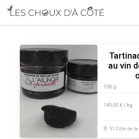
Tartinad
au vin d
100 g
140,00 € / kg
51 Côte de la 