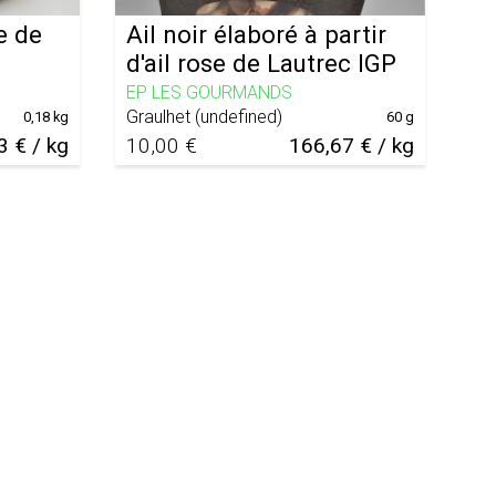
e de
Ail noir élaboré à partir
d'ail rose de Lautrec IGP
EP LES GOURMANDS
Graulhet
(
undefined
)
0,18 kg
60 g
3 € / kg
10,00 €
166,67 € / kg