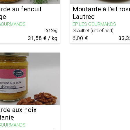
rde au fenouil
Moutarde à l'ail ros
ge
Lautrec
 GOURMANDS
EP LES GOURMANDS
Graulhet
(
undefined
)
0,19 kg
31,58 € / kg
6,00 €
33,3
rde aux noix
tanie
 GOURMANDS