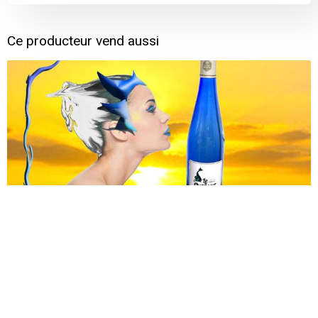
Ce producteur vend aussi
Vin blanc de Moselle - LE "Frizzant
d'été"
Domaine Buzea Georges-Constantin
Ancy-Dornot
1 pièce
9,50 €
9,50 € / pièce