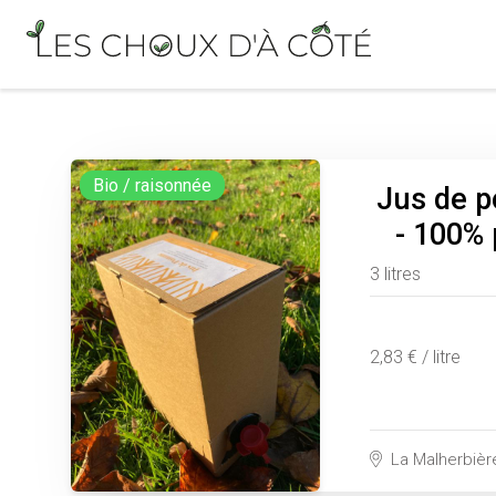
Bio / raisonnée
Jus de p
- 100% 
3 litres
2,83 € / litre
La Malherbiè