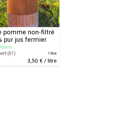
e pomme non-filtré
 pur jus fermier
rbière
ert
(
61
)
1 litre
3,50 € / litre