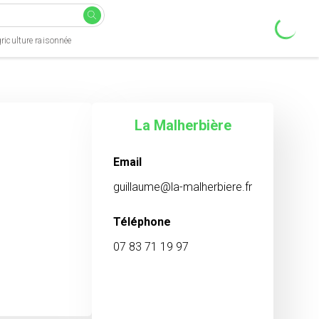
riculture raisonnée
La Malherbière
Email
guillaume@la-malherbiere.fr
Téléphone
07 83 71 19 97