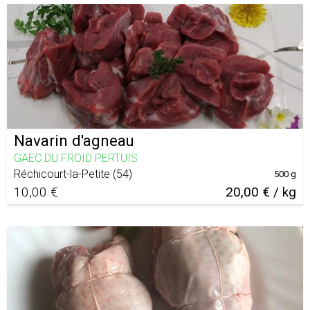
Navarin d'agneau
GAEC DU FROID PERTUIS
Réchicourt-la-Petite
(
54
)
500 g
10,00 €
20,00 € / kg