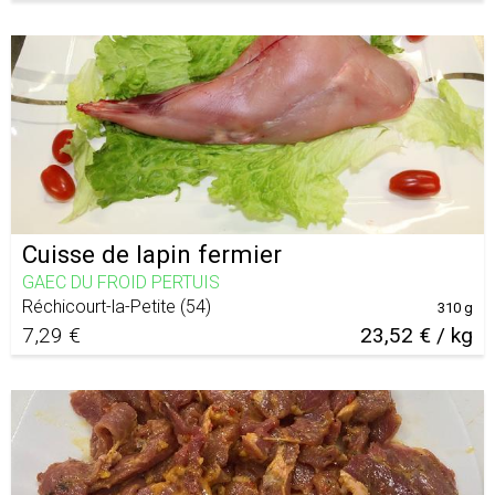
Cuisse de lapin fermier
GAEC DU FROID PERTUIS
Réchicourt-la-Petite
(
54
)
310 g
7,29 €
23,52 € / kg