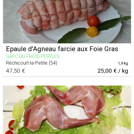
Epaule d'Agneau farcie aux Foie Gras
GAEC DU FROID PERTUIS
Réchicourt-la-Petite
(
54
)
1,9 kg
47,50 €
25,00 € / kg