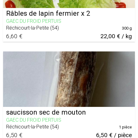
Râbles de lapin fermier x 2
GAEC DU FROID PERTUIS
Réchicourt-la-Petite
(
54
)
300 g
6,60 €
22,00 € / kg
saucisson sec de mouton
GAEC DU FROID PERTUIS
Réchicourt-la-Petite
(
54
)
1 pièce
6,50 €
6,50 € / pièce