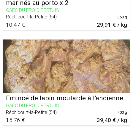
marinés au porto x 2
GAEC DU FROID PERTUIS
Réchicourt-la-Petite
(
54
)
350 g
10,47 €
29,91 € / kg
Emincé de lapin moutarde à l'ancienne
GAEC DU FROID PERTUIS
Réchicourt-la-Petite
(
54
)
400 g
15,76 €
39,40 € / kg