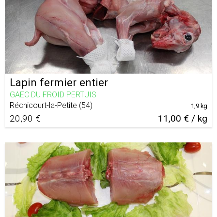
Lapin fermier entier
GAEC DU FROID PERTUIS
Réchicourt-la-Petite
(
54
)
1,9 kg
20,90 €
11,00 € / kg