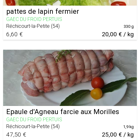
pattes de lapin fermier
GAEC DU FROID PERTUIS
Réchicourt-la-Petite
(
54
)
330 g
6,60 €
20,00 € / kg
Epaule d'Agneau farcie aux Morilles
GAEC DU FROID PERTUIS
Réchicourt-la-Petite
(
54
)
1,9 kg
47,50 €
25,00 € / kg