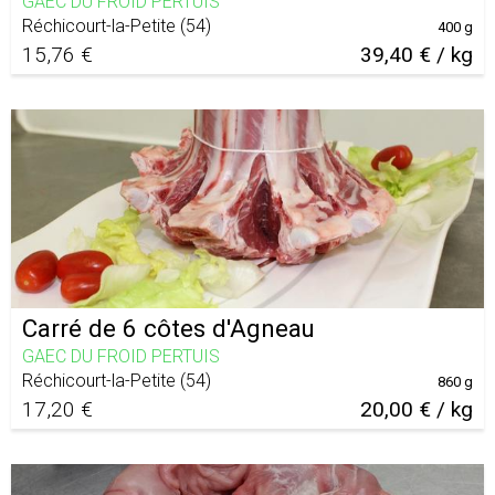
GAEC DU FROID PERTUIS
Réchicourt-la-Petite
(
54
)
400 g
15,76 €
39,40 € / kg
Carré de 6 côtes d'Agneau
GAEC DU FROID PERTUIS
Réchicourt-la-Petite
(
54
)
860 g
17,20 €
20,00 € / kg