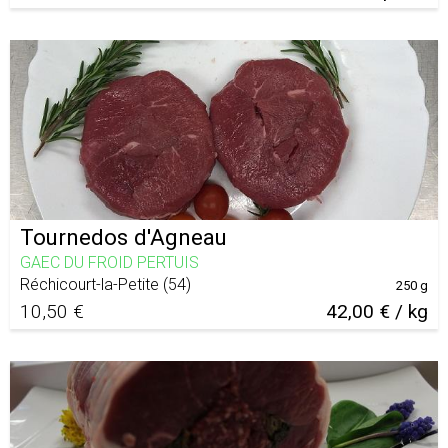
Tournedos d'Agneau
GAEC DU FROID PERTUIS
Réchicourt-la-Petite
(
54
)
250 g
10,50 €
42,00 € / kg