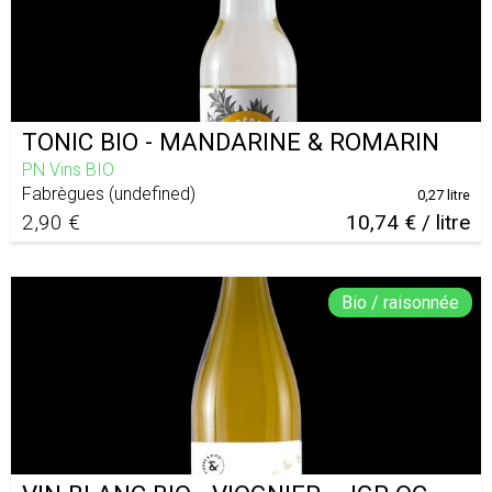
TONIC BIO - MANDARINE & ROMARIN
PN Vins BIO
Fabrègues
(
undefined
)
0,27 litre
2,90 €
10,74 € / litre
Bio / raisonnée