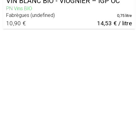
VIN BLANC BIO - VIOGNIER – IGP OC
PN Vins BIO
Fabrègues
(
undefined
)
0,75 litre
10,90 €
14,53 € / litre
Notre charte
CGU
Mentions légales
À propos
Assistance
Actualité
Contact :
contact@leschouxdacote.fr