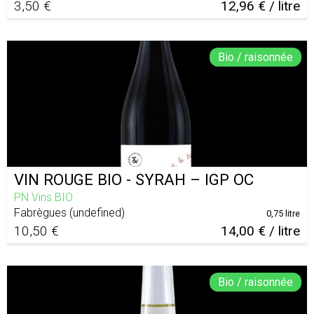
3,50 €
12,96 € / litre
Bio / raisonnée
VIN ROUGE BIO - SYRAH – IGP OC
PN Vins BIO
Fabrègues
(
undefined
)
0,75 litre
10,50 €
14,00 € / litre
Bio / raisonnée