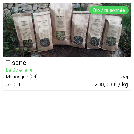
Bio / raisonnée
Tisane
La Soleillerie
Manosque
(
04
)
25 g
5,00 €
200,00 € / kg