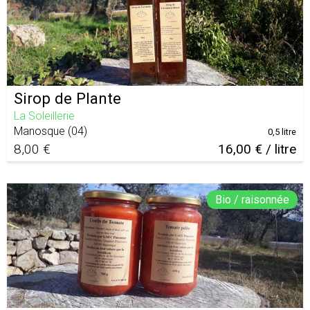
Sirop de Plante
La Soleillerie
Manosque
(
04
)
0,5 litre
8,00 €
16,00 € / litre
Bio / raisonnée