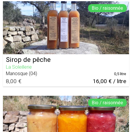
Bio / raisonnée
Sirop de pêche
La Soleillerie
Manosque
(
04
)
0,5 litre
8,00 €
16,00 € / litre
Bio / raisonnée