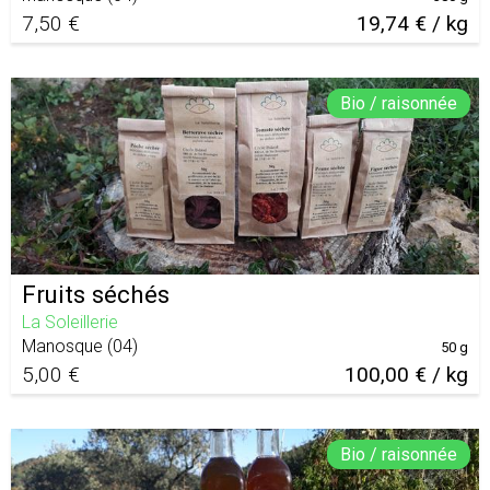
7,50 €
19,74 € / kg
Bio / raisonnée
Fruits séchés
La Soleillerie
Manosque
(
04
)
50 g
5,00 €
100,00 € / kg
Bio / raisonnée