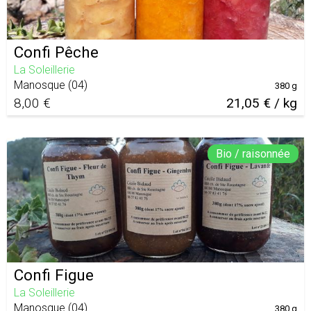
Confi Pêche
La Soleillerie
Manosque
(
04
)
380 g
8,00 €
21,05 € / kg
Bio / raisonnée
Confi Figue
La Soleillerie
Manosque
(
04
)
380 g