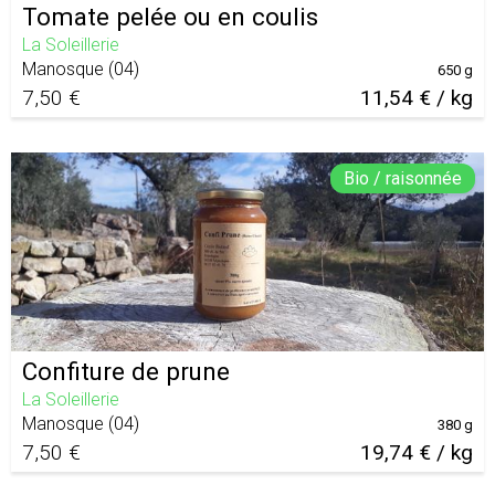
Tomate pelée ou en coulis
La Soleillerie
Manosque
(
04
)
650 g
7,50 €
11,54 € / kg
Bio / raisonnée
Confiture de prune
La Soleillerie
Manosque
(
04
)
380 g
7,50 €
19,74 € / kg