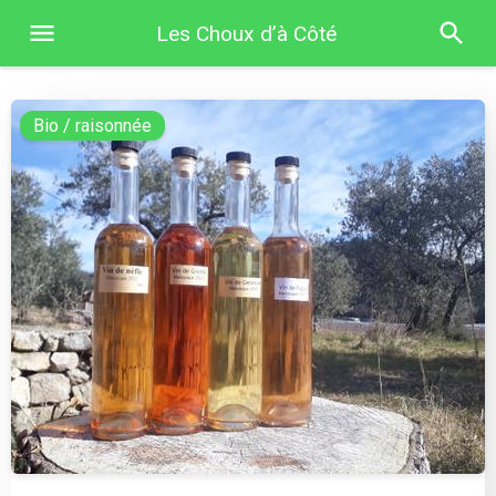
Les Choux d’à Côté
Bio / raisonnée