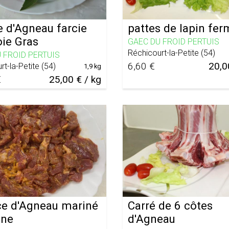
e d'Agneau farcie
pattes de lapin fer
oie Gras
GAEC DU FROID PERTUIS
Réchicourt-la-Petite
(
54
)
 FROID PERTUIS
6,60 €
20,0
rt-la-Petite
(
54
)
1,9 kg
€
25,00 € / kg
e d'Agneau mariné
Carré de 6 côtes
nne
d'Agneau