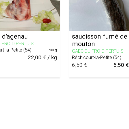
s d'agenau
saucisson fumé de
mouton
 FROID PERTUIS
rt-la-Petite
(
54
)
700 g
GAEC DU FROID PERTUIS
€
22,00 € / kg
Réchicourt-la-Petite
(
54
)
6,50 €
6,50 €