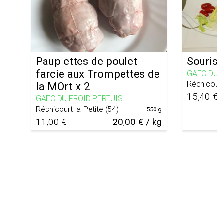
Paupiettes de poulet
Souri
farcie aux Trompettes de
GAEC DU
Réchicou
la MOrt x 2
15,40 
GAEC DU FROID PERTUIS
Réchicourt-la-Petite
(
54
)
550 g
11,00 €
20,00 € / kg