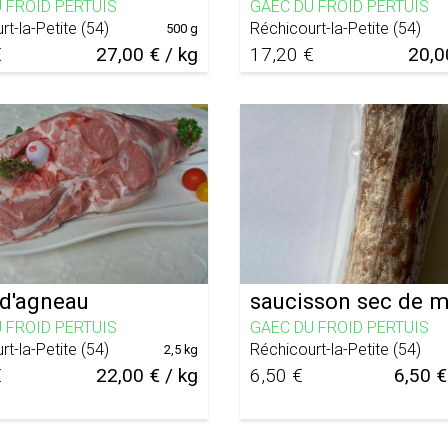
 FROID PERTUIS
GAEC DU FROID PERTUIS
rt-la-Petite
(
54
)
Réchicourt-la-Petite
(
54
)
500 g
€
27,00 € / kg
17,20 €
20,0
 d'agneau
saucisson sec de 
 FROID PERTUIS
GAEC DU FROID PERTUIS
rt-la-Petite
(
54
)
Réchicourt-la-Petite
(
54
)
2,5 kg
€
22,00 € / kg
6,50 €
6,50 €