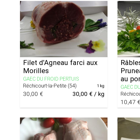
Filet d'Agneau farci aux
Râbles
Morilles
Prune
au por
GAEC DU FROID PERTUIS
Réchicourt-la-Petite
(
54
)
1 kg
GAEC DU
30,00 €
30,00 € / kg
Réchicou
10,47 