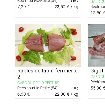
Réchicourt-la-Petite
(
54
)
310 g
GAEC DU
7,29 €
23,52 € / kg
Réchicou
13,50 
Râbles de lapin fermier x
Gigot
2
GAEC DU
Réchicou
GAEC DU FROID PERTUIS
55,00 
Réchicourt-la-Petite
(
54
)
300 g
6,60 €
22,00 € / kg