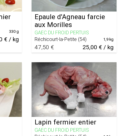
mier
Epaule d'Agneau farcie
aux Morilles
330 g
GAEC DU FROID PERTUIS
0 € / kg
Réchicourt-la-Petite
(
54
)
1,9 kg
47,50 €
25,00 € / kg
Lapin fermier entier
GAEC DU FROID PERTUIS