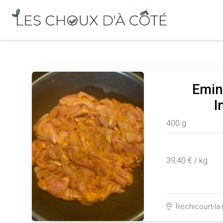
Emin
I
400 g
39,40 € / kg
Réchicourt-la-