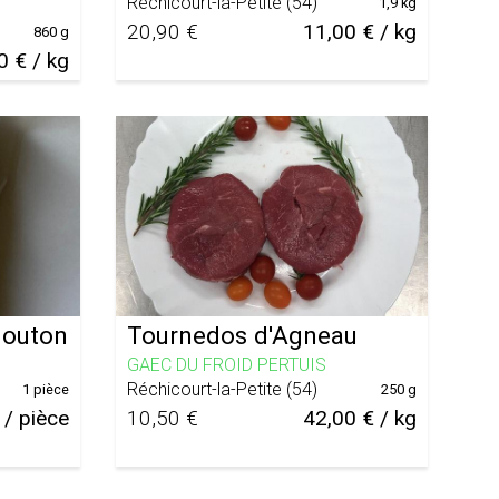
Réchicourt-la-Petite
(
54
)
1,9 kg
20,90 €
11,00 € / kg
860 g
0 € / kg
mouton
Tournedos d'Agneau
GAEC DU FROID PERTUIS
Réchicourt-la-Petite
(
54
)
1 pièce
250 g
 / pièce
10,50 €
42,00 € / kg