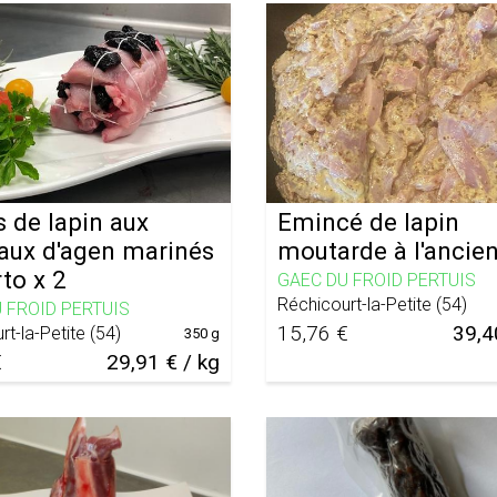
 de lapin aux
Emincé de lapin
aux d'agen marinés
moutarde à l'ancie
to x 2
GAEC DU FROID PERTUIS
Réchicourt-la-Petite
(
54
)
 FROID PERTUIS
15,76 €
39,4
rt-la-Petite
(
54
)
350 g
€
29,91 € / kg