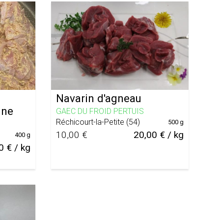
Navarin d'agneau
nne
GAEC DU FROID PERTUIS
Réchicourt-la-Petite
(
54
)
500 g
10,00 €
20,00 € / kg
400 g
0 € / kg