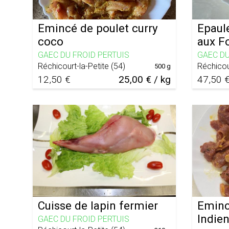
Emincé de poulet curry
Epaul
coco
aux F
GAEC DU FROID PERTUIS
GAEC DU
Réchicourt-la-Petite
(
54
)
Réchicou
500 g
12,50 €
25,00 € / kg
47,50 
Cuisse de lapin fermier
Eminc
Indie
GAEC DU FROID PERTUIS