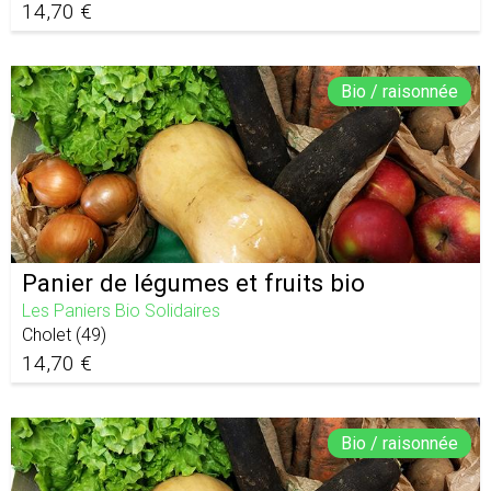
14,70 €
Bio / raisonnée
Panier de légumes et fruits bio
Les Paniers Bio Solidaires
Cholet
(
49
)
14,70 €
Bio / raisonnée