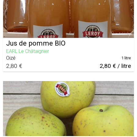
Jus de pomme BIO
EARL Le Châtaignier
Oizé
1 litre
2,80 €
2,80 € / litre