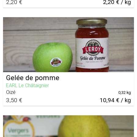
2,20 €
2,20 € / kg
Gelée de pomme
EARL Le Châtaignier
Oizé
0,32 kg
3,50 €
10,94 € / kg