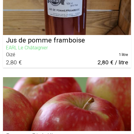
Jus de pomme framboise
EARL Le Châtaignier
Oizé
1 litre
2,80 €
2,80 € / litre