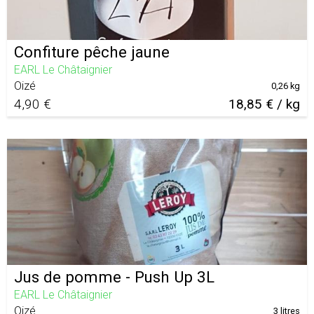
Confiture pêche jaune
EARL Le Châtaignier
Oizé
0,26 kg
4,90 €
18,85 € / kg
Jus de pomme - Push Up 3L
EARL Le Châtaignier
Oizé
3 litres