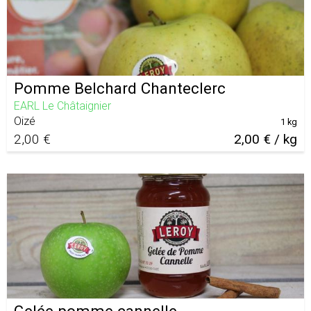
Pomme Belchard Chanteclerc
EARL Le Châtaignier
Oizé
1 kg
2,00 €
2,00 € / kg
Gelée pomme cannelle