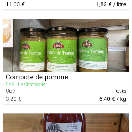
11,00 €
1,83 € / litre
Compote de pomme
EARL Le Châtaignier
Oizé
0,5 kg
3,20 €
6,40 € / kg