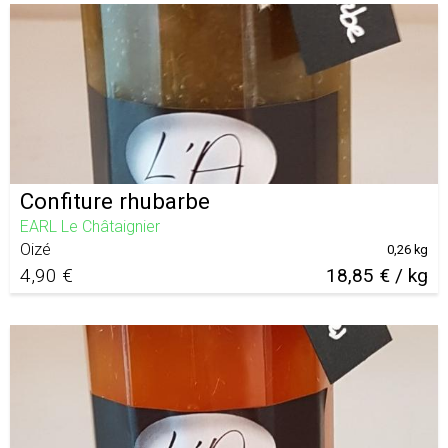
Confiture rhubarbe
EARL Le Châtaignier
Oizé
0,26 kg
4,90 €
18,85 € / kg