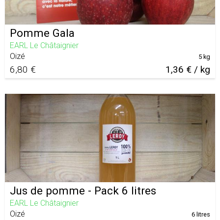
Pomme Gala
EARL Le Châtaignier
Oizé
5 kg
6,80 €
1,36 € / kg
Jus de pomme - Pack 6 litres
EARL Le Châtaignier
Oizé
6 litres