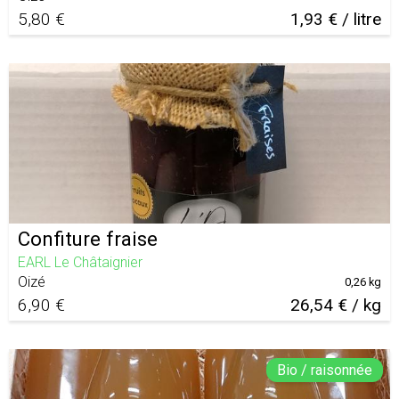
5,80 €
1,93 € / litre
Confiture fraise
EARL Le Châtaignier
Oizé
0,26 kg
6,90 €
26,54 € / kg
Bio / raisonnée