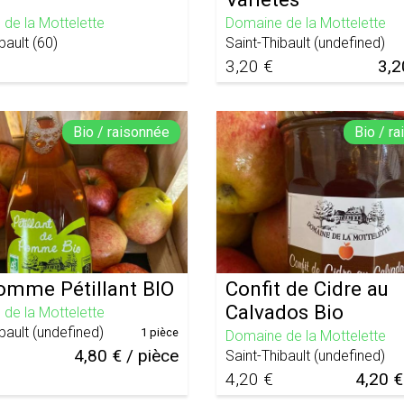
de la Mottelette
Domaine de la Mottelette
bault
(
60
)
Saint-Thibault
(
undefined
)
3,20 €
3,2
Bio / raisonnée
Bio / r
omme Pétillant BIO
Confit de Cidre au
Calvados Bio
de la Mottelette
bault
(
undefined
)
1 pièce
Domaine de la Mottelette
4,80 € / pièce
Saint-Thibault
(
undefined
)
4,20 €
4,20 €