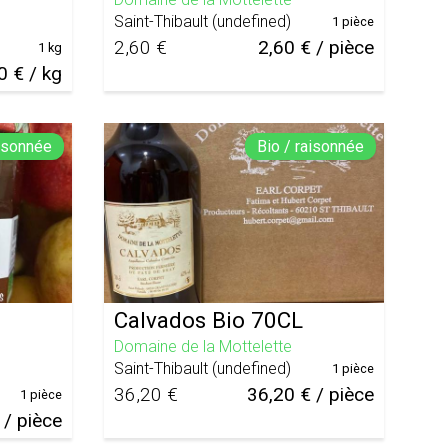
Saint-Thibault
(
undefined
)
1 pièce
2,60 €
2,60 € / pièce
1 kg
0 € / kg
aisonnée
Bio / raisonnée
Calvados Bio 70CL
Domaine de la Mottelette
Saint-Thibault
(
undefined
)
1 pièce
36,20 €
36,20 € / pièce
1 pièce
 / pièce