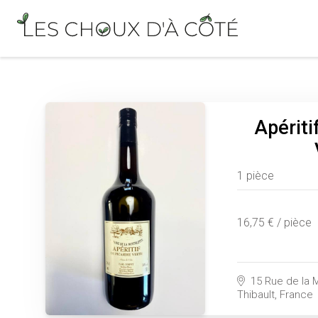
Apériti
1 pièce
16,75 € / pièce
15 Rue de la M
Thibault, France