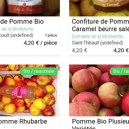
 de Pomme Bio
Confiture de Pomm
Caramel beurre sal
de la Mottelette
bault
(
undefined
)
1 pièce
Domaine de la Mottelette
4,20 € / pièce
Saint-Thibault
(
undefined
)
4,20 €
4,20 €
Bio / raisonnée
Bio / r
Pomme Rhubarbe
Pomme Bio Plusieu
Variétés