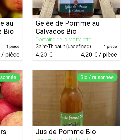
e au
Gelée de Pomme au
é Bio
Calvados Bio
Domaine de la Mottelette
Saint-Thibault
(
undefined
)
1 pièce
1 pièce
 / pièce
4,20 €
4,20 € / pièce
aisonnée
Bio / raisonnée
rs
Jus de Pomme Bio
Domaine de la Mottelette