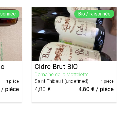
aisonnée
Bio / raisonnée
io
Cidre Brut BIO
Domaine de la Mottelette
Saint-Thibault
(
undefined
)
1 pièce
1 pièce
 / pièce
4,80 €
4,80 € / pièce