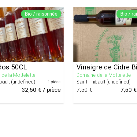
Bio / raisonnée
Bio / r
dos 50CL
Vinaigre de Cidre B
de la Mottelette
Domaine de la Mottelette
bault
(
undefined
)
Saint-Thibault
(
undefined
)
1 pièce
€
32,50 € / pièce
7,50 €
7,50 €