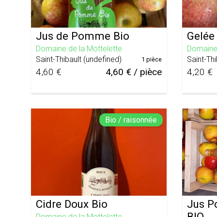
Jus de Pomme Bio
Gelée
Domaine de la Mottelette
Domaine 
Saint-Thibault
(
undefined
)
Saint-Thi
1 pièce
4,60 €
4,60 € / pièce
4,20 €
Bio / raisonnée
Cidre Doux Bio
Jus 
BIO
Domaine de la Mottelette