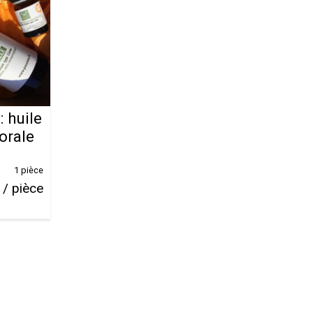
: huile
lorale
1 pièce
 / pièce