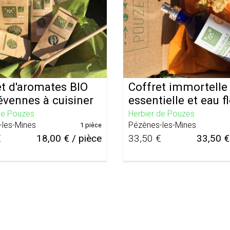
et d'aromates BIO
Coffret immortelle 
évennes à cuisiner
essentielle et eau f
de Pouzes
Herbier de Pouzes
-les-Mines
Pézènes-les-Mines
1 pièce
€
18,00 € / pièce
33,50 €
33,50 €