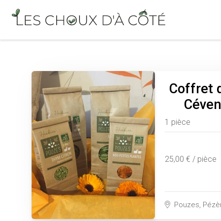
Coffret 
Céven
1 pièce
25,00 € / pièce
Pouzes, Pézèn